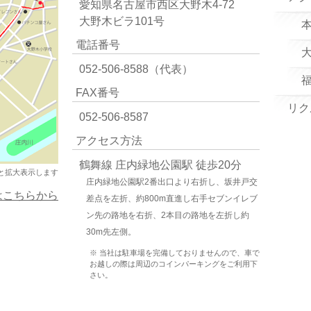
愛知県名古屋市西区大野木4-72
大野木ビラ101号
電話番号
052-506-8588（代表）
FAX番号
リク
052-506-8587
アクセス方法
鶴舞線 庄内緑地公園駅 徒歩20分
と拡大表示します
庄内緑地公園駅2番出口より右折し、坂井戸交
プはこちらから
差点を左折、約800m直進し右手セブンイレブ
ン先の路地を右折、2本目の路地を左折し約
30m先左側。
※ 当社は駐車場を完備しておりませんので、車で
お越しの際は周辺のコインパーキングをご利用下
さい。