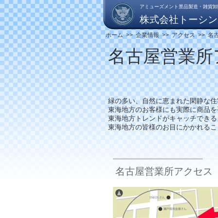
アミューズメント
景品製造・
雑貨
卸
株式会社トーシン
ホーム
>>
企業情報
>>
アクセス
>>
名
名古屋営業所
緑の多い、自然に恵まれた閑静な住
東海地方のお客様にも実際に商品を
東海地方トレンドがキャッチできる
東海地方の皆様のお目にかかれるこ
名古屋営業所アクセス