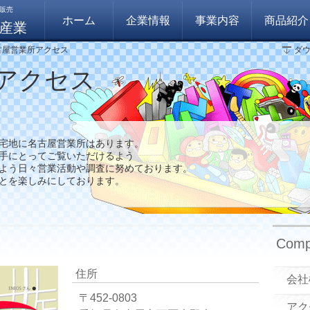
販売
ホーム
企業情報
事業内容
商品紹介
産業
古屋営業所アクセス
ダ
アクセス
宅地に名古屋営業所はあります。
手にとってご覧いただけるよう
よう日々営業活動や調査に努めております。
とを楽しみにしております。
Comp
住所
会社
〒452-0803
アク